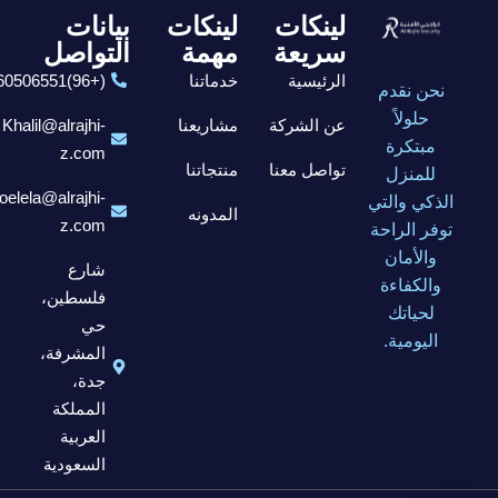
لينكات
لينكات
بيانات
سريعة
مهمة
التواصل
الرئيسية
خدماتنا
(+96)6560506551
نحن نقدم
حلولاً
عن الشركة
مشاريعنا
Khalil@alrajhi-
مبتكرة
z.com
تواصل معنا
منتجاتنا
للمنزل
elela@alrajhi-
الذكي والتي
المدونه
z.com
توفر الراحة
والأمان
شارع
والكفاءة
فلسطين،
لحياتك
حي
اليومية.
المشرفة،
جدة،
المملكة
العربية
السعودية