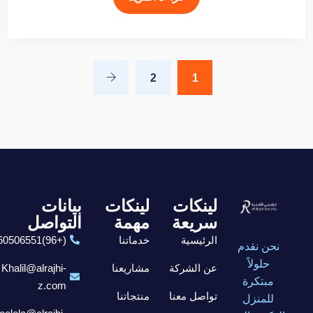
2
1
لينكات
لينكات
بيانات
سريعة
مهمة
التواصل
الرئيسية
خدماتنا
(+96)6560506551
نحن نقدم
حلولاً
عن الشركة
مشاريعنا
Khalil@alrajhi-
مبتكرة
z.com
تواصل معنا
منتجاتنا
للمنزل