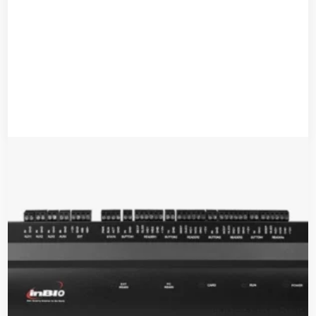
قارئ الموجه التردديه الثابت (X7)
قراءة المزيد