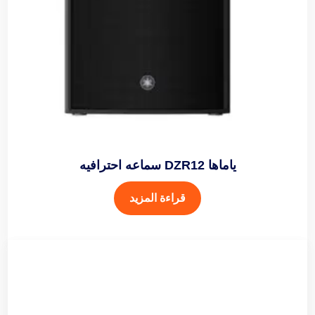
ياماها DZR12 سماعه احترافيه
قراءة المزيد