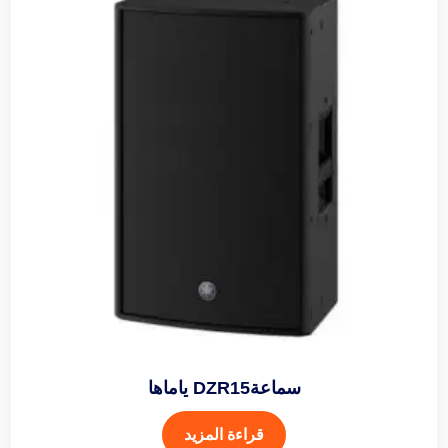
سماعةDZR15 ياماها
قراءة المزيد