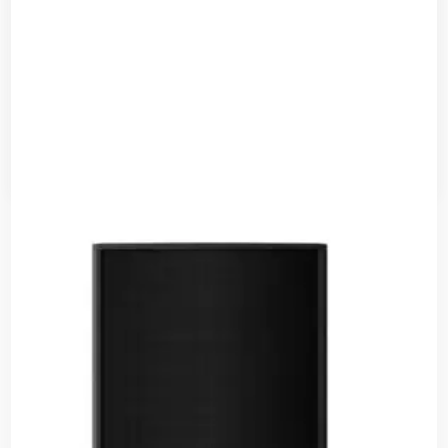
ياماها مضخم صوت DXS-18XLF
قراءة المزيد