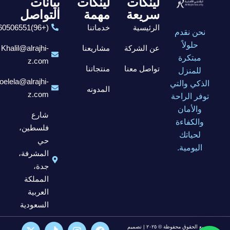
لينكات
لينكات
بيانات
سريعة
مهمة
التواصل
الرئيسية
خدماتنا
(+96)6560506551
نحن نقدم
حلولاً
عن الشركة
مشاريعنا
Khalil@alrajhi-
مبتكرة
z.com
تواصل معنا
منتجاتنا
للمنزل
elela@alrajhi-
الذكي والتي
المدونه
z.com
توفر الراحة
والأمان
شارع
والكفاءة
فلسطين،
لحياتك
حي
اليومية.
المشرفة،
جدة،
المملكة
العربية
السعودية
جميع الحقوق محفوظة © ٢٠٢٥ | تصميم