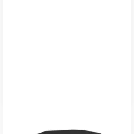
ياماها DXR15mkII 15 2-way سماعة باور
قراءة المزيد