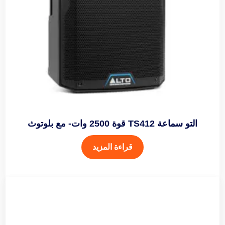
التو سماعة TS412 قوة 2500 وات- مع بلوتوث
قراءة المزيد