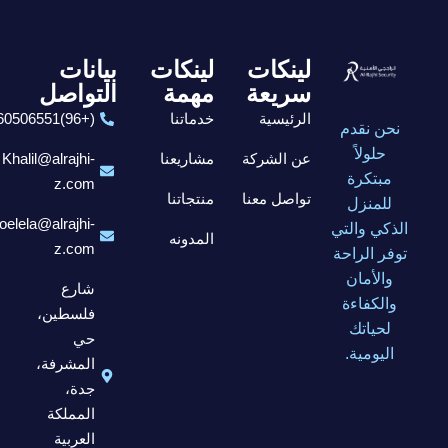
لينكات
لينكات
بيانات
سريعة
مهمة
التواصل
الرئيسية
خدماتنا
(+96)6560506551
نحن نقدم
حلولاً
عن الشركة
مشاريعنا
Khalil@alrajhi-
مبتكرة
z.com
تواصل معنا
منتجاتنا
للمنزل
elela@alrajhi-
الذكي والتي
المدونه
z.com
توفر الراحة
والأمان
شارع
والكفاءة
فلسطين،
لحياتك
حي
اليومية.
المشرفة،
جدة،
المملكة
العربية