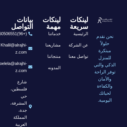
لينكات
لينكات
بيانات
سريعة
مهمة
التواصل
الرئيسية
خدماتنا
(+96)6560506551
نحن نقدم
حلولاً
عن الشركة
مشاريعنا
Khalil@alrajhi-
مبتكرة
z.com
تواصل معنا
منتجاتنا
للمنزل
elela@alrajhi-
الذكي والتي
المدونه
z.com
توفر الراحة
والأمان
شارع
والكفاءة
فلسطين،
لحياتك
حي
اليومية.
المشرفة،
جدة،
المملكة
العربية