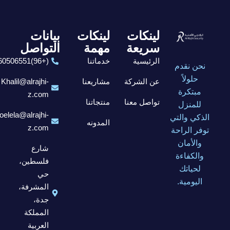
لينكات
لينكات
بيانات
سريعة
مهمة
التواصل
الرئيسية
خدماتنا
(+96)6560506551
نحن نقدم
حلولاً
عن الشركة
مشاريعنا
Khalil@alrajhi-
مبتكرة
z.com
تواصل معنا
منتجاتنا
للمنزل
elela@alrajhi-
الذكي والتي
المدونه
z.com
توفر الراحة
والأمان
شارع
والكفاءة
فلسطين،
لحياتك
حي
اليومية.
المشرفة،
جدة،
المملكة
العربية