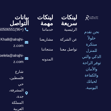
لينكات
لينكات
بيانات
سريعة
مهمة
التواصل
الرئيسية
خدماتنا
(+96)6560506551
نحن نقدم
حلولاً
عن الشركة
مشاريعنا
Khalil@alrajhi-
مبتكرة
z.com
تواصل معنا
منتجاتنا
للمنزل
elela@alrajhi-
الذكي والتي
المدونه
z.com
توفر الراحة
والأمان
شارع
والكفاءة
فلسطين،
لحياتك
حي
اليومية.
المشرفة،
جدة،
المملكة
العربية