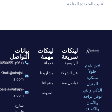
التثبيت المتعددة المتاحة.
لينكات
لينكات
بيانات
سريعة
مهمة
التواصل
الرئيسية
خدماتنا
(+96)6560506551
نحن نقدم
حلولاً
عن الشركة
مشاريعنا
Khalil@alrajhi-
مبتكرة
z.com
تواصل معنا
منتجاتنا
للمنزل
elela@alrajhi-
الذكي والتي
المدونه
z.com
توفر الراحة
والأمان
شارع
والكفاءة
فلسطين،