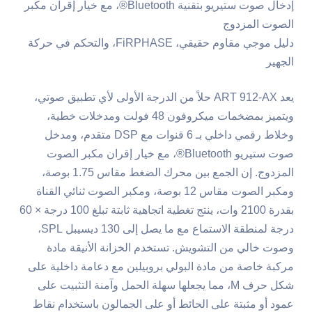
إدخال صوت ستيريو بتقنية Bluetooth®، مع خيار إقران مكبر
الصوت المزدوج
دليل موجي مقاوم حقيقي، FiRPHASE، والتحكم في حركة
الجهير
يعد ART 912-AX حلاً من الدرجة الأولى لأي تطبيق صوتي،
ويتميز بمضخمات ميكروفون 48 فولت ومدخلات خطية،
وخلاط رقمي داخلي بـ 6 قنوات مع DSP متقدم، ومدخل
صوت ستيريو Bluetooth®، مع خيار إقران مكبر الصوت
المزدوج. إن الجمع بين محرك الضغط مقاس 1.75 بوصة،
ومكبر الصوت مقاس 12 بوصة، ومكبر الصوت ثنائي القناة
بقدرة 2100 وات، ينتج تغطية اتجاهية ثابتة تبلغ 100 درجة × 60
درجة لمنطقة الاستماع مع ما يصل إلى 130 ديسيبل SPL،
وصوت خالي من التشويش. تستخدم الخزانة الأنيقة مادة
مركبة خاصة من مادة البولي بروبيلين مع دعامة داخلية على
شكل حرف M، مما يجعلها سهلة الحمل وآمنة التثبيت على
عمود أو مثبتة على الحائط أو على الجمالون باستخدام نقاط