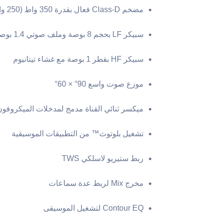
مضخم Class-D فعال بقدرة 350 واط (250 واط LF + 100 واط HF)
سبيكر LF بحجم 8 بوصة وملف صوتي 1.4 بوصة
سبيكر HF بقطر 1 بوصة مع غشاء تيتانيوم
موزع صوت واسع 90° × 60°
ميكسر ثنائي القناة مدمج لمدخلات الميكروفو
تشغيل بلوتوث™ من التطبيقات الموسيقية
ربط ستيريو لاسلكي TWS
مخرج Mix لربط عدة سماعات
Contour EQ لتشغيل الموسيقى