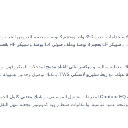
مكبر صوت نشط متعدد الاستخدامات بقدرة 350 واط وبحجم 8 بوصة،
 بـ
سبيكر LF بحجم 8 بوصة وملف صوتي 1.4 بوصة
و
سبيكر HF بقطر 1 بوصة مع غشاء تيتانيوم
لتغطية مثالية، و
ميكسر ثنائي القناة مدمج
لمدخلات الميكروفون، و
 لديك
. مع
ربط ستيريو لاسلكي TWS
، يمكنك توصيل وحدتين بسهولة
و
Contour EQ
لتطبيقات تشغيل الموسيقى، و
شبك معدني كامل
للحما
وفتحة عمود قياسية، وإمكانيات ضبط زاوية كمونيتور، يجعله سهل النق