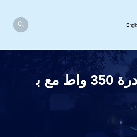
Engli
ألتو TX408 – مكبر صوت نشط 8 بوصة بقدرة 350 واط مع ب