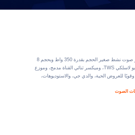
ألتو بروفيشنال TX408 هو مكبر صوت نشط صغير الحجم بقدرة 350 واط وبحجم 8
بوصة مع بلوتوث™، وربط ستيريو لاسلكي TWS، وميكسر ثنائي القناة مدمج، وموزع
قويًا للعروض الحية، والدي جي، والاستوديوهات،
ت الصوت