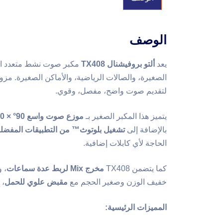
الوصف
يعد
ألتو بروفيشنال TX408
الصغيرة، والصالات الرياضية، والأماكن الصغيرة. مزود
لتقديم صوت واضح، مفصل، وقوي.
يتميز هذا المكبر الصغير بـ
موزع صوت واسع 90° × 60°
بالإضافة إلى
تشغيل بلوتوث™ من التطبيقات المفضلة
الحاجة لأي كابلات إضافية.
كما يتضمن TX408
مخرج Mix لربط عدة سماعات
، 
خفيف الوزن وصغير الحجم مع
مقبض علوي للحمل
، 
المميزات الرئيسية: