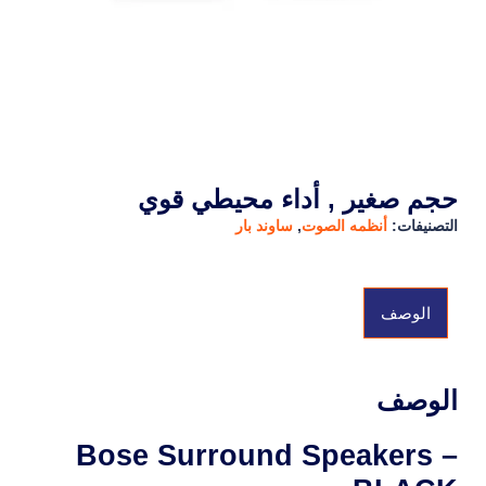
حجم صغير , أداء محيطي قوي
التصنيفات:
أنظمه الصوت
,
ساوند بار
الوصف
الوصف
Bose Surround Speakers –