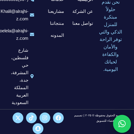
نحن نقدم
حلولاً
عن الشركة
مشاريعنا
Khalil@alrajhi-
مبتكرة
z.com
تواصل معنا
منتجاتنا
للمنزل
elela@alrajhi-
الذكي والتي
المدونه
z.com
توفر الراحة
والأمان
شارع
والكفاءة
فلسطين،
لحياتك
حي
اليومية.
المشرفة،
جدة،
المملكة
العربية
السعودية
جميع الحقوق محفوظة © ٢٠٢٥ | تصميم
شركة فضاء للتسويق