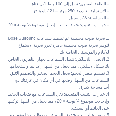
– الطاقة القصوى: تصل إلى 100 واط لكل قناة
– الاستجابة الترددية: 250 هرتز – 21 كيلو هرتز
– الحساسية: 86 ديسيبل
– خيارات التثبيت: فتحة الحائط ، إدخال موضوع ¼ بوصة × 20
1. تجربة صوت محيطية: تم تصميم سماعات Bose Surround
لتوفير تجربة صوت محيطية غامرة تعزز تجربة الاستماع
للأفلام والموسيقى الخاصة بك.
2. الاتصال اللاسلكي: تتصل السماعات بجهاز التلفزيون الخاص
بك بشكل لاسلكي ، مما يجعل من السهل إعدادها واستخدامها.
3. تصميم صغير الحجم: يجعل الحجم الصغير والتصميم الأنيق
للسماعات من السهل وضعها في أي مكان في غرفتك دون
أخذ مساحة كبيرة.
4. خيارات التثبيت المتعددة: تأتي السماعات مع فتحات الحائط
وإدخالات موضوع ¼ بوصة × 20 ، مما يجعل من السهل تركيبها
على الحائط أو السقف.
5. صوت عالي الجودة: توفر السماعات صوتًا واضحًا وقويًا مع