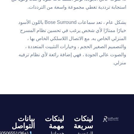
استجابة ترددية تغطي مجموعة واسعة من الترددات.
بشكل عام ، تعد سماعات Bose Surround باللون الأسود
خيارًا ممتازًا لأي شخص يرغب في تحسين نظام المسرح
المنزلي الخاص به. مع الاتصال اللاسلكي الخاص بها ،
والتصميم الصغير الحجم ، وخيارات التثبيت المتعددة ،
والصوت عالي الجودة ، فهي إضافة رائعة لأي نظام ترفيه
منزلي.
لينكات
لينكات
بيانات
سريعة
مهمة
التواصل
الرئيسية
خدماتنا
(+96)6560506551