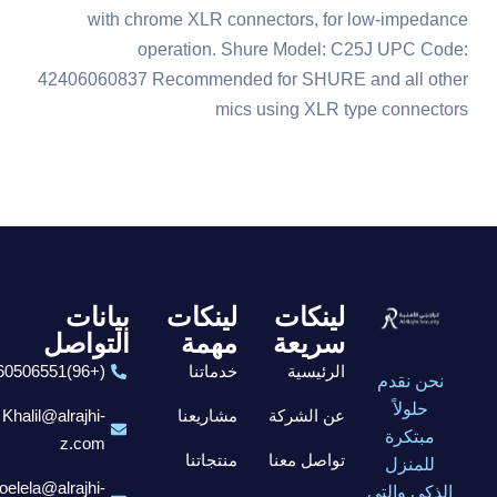
with chrome XLR connectors, for low-impedance
operation. Shure Model: C25J UPC Code:
42406060837 Recommended for SHURE and all other
mics using XLR type connectors
لينكات
لينكات
بيانات
سريعة
مهمة
التواصل
الرئيسية
خدماتنا
(+96)6560506551
نحن نقدم
حلولاً
عن الشركة
مشاريعنا
Khalil@alrajhi-
مبتكرة
z.com
تواصل معنا
منتجاتنا
للمنزل
elela@alrajhi-
الذكي والتي