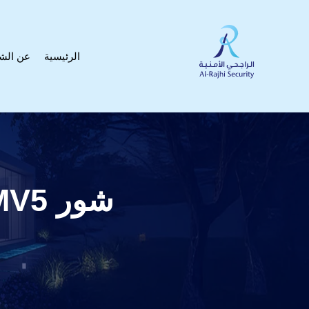
الرئيسية
عن الش
شور MV5 ديجيتال Condenser ميكريفون