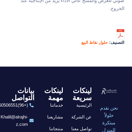
ضوئي للعرض والمسح عالي الأداء يزيد من الإنتاجية عند
الخروج.
التصنيف:
حلول نقاط البيع
لينكات
لينكات
بيانات
سريعة
مهمة
التواصل
الرئيسية
خدماتنا
(+96)6560506551
نحن نقدم
حلولاً
عن الشركة
مشاريعنا
Khalil@alrajhi-
مبتكرة
z.com
تواصل معنا
منتجاتنا
للمنزل