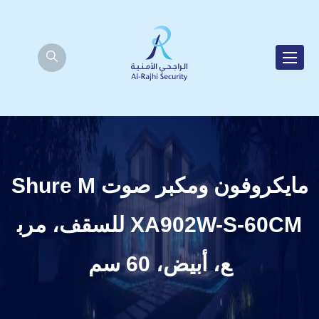
مايكروفون ومكبر صوت Shure M
XA902W-S-60CM للسقف، مرب
ع، أبيض، 60 سم