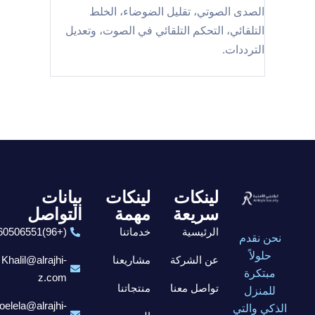
الصدى الصوتي، تقليل الضوضاء، الخلط
التلقائي، التحكم التلقائي في الصوت، وتعديل
الترددات.
لينكات
لينكات
بيانات
سريعة
مهمة
التواصل
الرئيسية
خدماتنا
(+96)6560506551
نحن نقدم
حلولاً
عن الشركة
مشاريعنا
Khalil@alrajhi-
مبتكرة
z.com
تواصل معنا
منتجاتنا
للمنزل
elela@alrajhi-
الذكي والتي