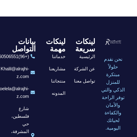
لينكات
لينكات
بيانات
سريعة
مهمة
التواصل
الرئيسية
خدماتنا
(+96)6560506551
نحن نقدم
حلولاً
عن الشركة
مشاريعنا
Khalil@alrajhi-
مبتكرة
z.com
تواصل معنا
منتجاتنا
للمنزل
elela@alrajhi-
الذكي والتي
المدونه
z.com
توفر الراحة
والأمان
شارع
والكفاءة
فلسطين،
لحياتك
حي
اليومية.
المشرفة،