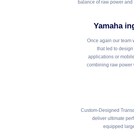
balance of raw power and 
Yamaha ing
Once again our team wo
that led to desig
applications or mobil
combining raw power wi
Custom-Designed Transdu
deliver ultimate pe
equipped larg