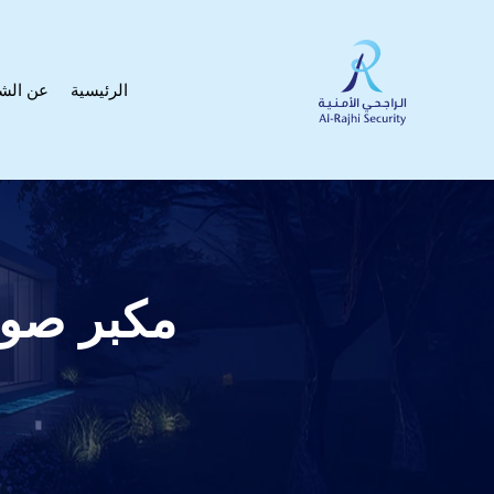
الرئيسية
عن الش
مكبر صوت ياماها 0