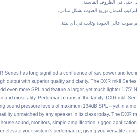
ثل حتى في الظروف القاسية.
 للتركيب لضمان توزيع الصوت بشكل مثالي.
يم صوت عالي الجودة وثابت في أي بيئة.
XR Series has long signified a confluence of raw power and tech
igh output with superior quality and clarity. The DXR mkII Ser
 add even more SPL and feature a larger, yet much lighter 1.75
on and musicality. Performance runs in the family, DXR mkII Ser
ng sound pressure levels of maximum 134dB SPL – yet in a mor
rsatility unmatched by any speaker in its class today. The DXR mk
-of-house sound, monitors, simple amplification, rigged applicat
her elevate your system’s performance, giving you versatile contr