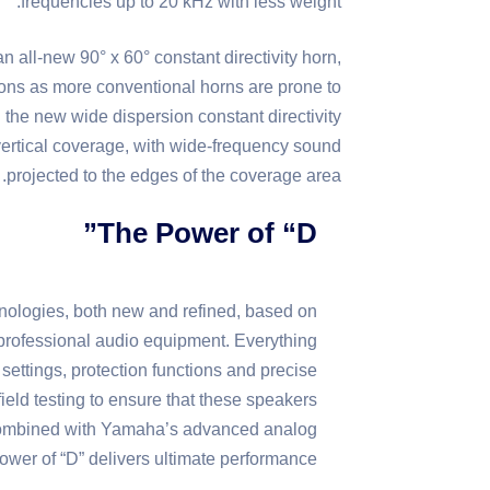
frequencies up to 20 kHz with less weight.
 all-new 90° x 60° constant directivity horn,
tions as more conventional horns are prone to
 the new wide dispersion constant directivity
vertical coverage, with wide-frequency sound
projected to the edges of the coverage area.
The Power of “D”
nologies, both new and refined, based on
rofessional audio equipment. Everything
settings, protection functions and precise
ield testing to ensure that these speakers
e. Combined with Yamaha’s advanced analog
ower of “D” delivers ultimate performance.