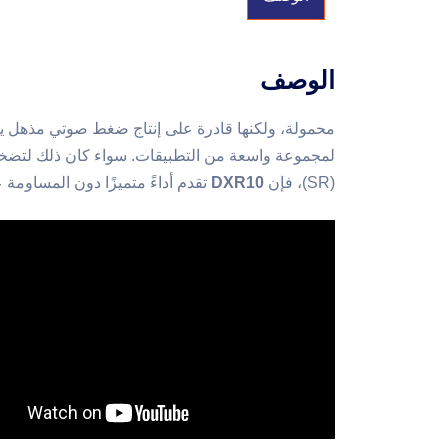
الوصف
محمولة، ولكنها قادرة على إنتاج ضغط صوتي مذهل 
لمجموعة واسعة من التطبيقات. سواء كان ذلك لتضخي
(SR)، فإن
DXR10
تقدم أداءً متميزًا دون المساومة 