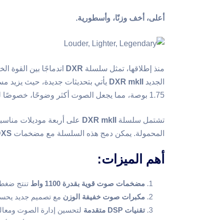
أعلى، أخف وزنًا، وأسطورية.
منذ إطلاقها، تمثل سلسلة
DXR
اندماجًا بين القوة ا
الجديد
DXR mkII
يأتي بتحديثات جديدة، حيث يزيد 
1.75 بوصة، مما يجعل الصوت أكثر وضوحًا، خصوصًا للأصوات والموسيقى.
تشتمل سلسلة
DXR mkII
على أربعة موديلات مناسبة 
المحمولة. يمكن دمج هذه السلسلة مع مضخمات
DXS
أهم الميزات:
مضخمات صوت قوية بقدرة 1100 واط
تنتج ضغط صوت
مكبرات صوت خفيفة الوزن
مع تصميم جديد يحسن
تقنيات DSP متقدمة
لتحسين إدارة الصوت ومعالجة