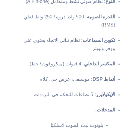
النوع:
نظام صوتي نشط ومتكامل (All-in-one)
القدرة الصوتية:
500 واط ذروة / 250 واط فعلي
(RMS)
تكوين السماعات:
نظام ثنائي الاتجاه يحتوي على
ووفر وتويتر
المكسر الداخلي:
4 قنوات (ميكروفون / خط)
أنماط DSP:
موسيقى، عرض حي، كلام
الإيكولايزر:
5 نطاقات للتحكم في الترددات
المدخلات:
بلوتوث لبث الصوت لاسلكيًا