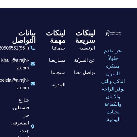
لينكات
لينكات
بيانات
سريعة
مهمة
التواصل
الرئيسية
خدماتنا
(+96)6560506551
نحن نقدم
حلولاً
عن الشركة
مشاريعنا
Khalil@alrajhi-
مبتكرة
z.com
تواصل معنا
منتجاتنا
للمنزل
elela@alrajhi-
الذكي والتي
المدونه
z.com
توفر الراحة
والأمان
شارع
والكفاءة
فلسطين،
لحياتك
حي
اليومية.
المشرفة،
جدة،