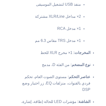
منفذ USB لتشغيل الموسيقى
2× مداخل XLR/Line مشتركة
1× مدخل RCA
1× مدخل TRS مقاس 6.3 مم
المخرجات:
1× مخرج XLR للخط
نوع المضخم:
من الفئة D، مدمج
عناصر التحكم:
مستوى الصوت العام، تحكم
فردي بالقنوات، منزلقات EQ، زر اختيار وضع
DSP
الشاشة:
مؤشرات LED للحالة (طاقة، إشارة،