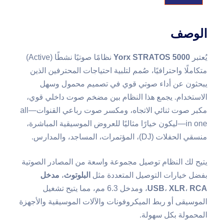
الوصف
يُعتبر
Yorx STRATOS 5000
نظامًا صوتيًا نشطًا (Active)
متكاملًا واحترافيًا، صُمم لتلبية احتياجات المحترفين الذين
يبحثون عن أداء صوتي قوي في تصميم محمول وسهل
الاستخدام. يجمع هذا النظام بين مضخم صوت داخلي قوي،
مكبر صوت ثنائي الاتجاه، ومكسر صوت رباعي القنوات—all
in one—ليكون خيارًا مثاليًا للعروض الموسيقية المباشرة،
منسقي الحفلات (DJ)، المؤتمرات، المساجد، والمدارس.
يتيح لك النظام توصيل مجموعة واسعة من المصادر الصوتية
بفضل خيارات التوصيل المتعددة مثل
البلوتوث
،
مدخل
RCA
،
XLR
،
USB
، ومدخل 6.3 مم، مما يتيح تشغيل
الموسيقى أو ربط الميكروفونات والآلات الموسيقية والأجهزة
المحمولة بكل سهولة.