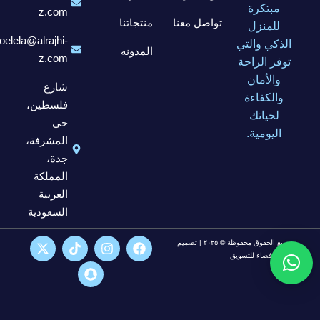
مبتكرة
z.com
تواصل معنا
منتجاتنا
للمنزل
elela@alrajhi-
الذكي والتي
المدونه
z.com
توفر الراحة
والأمان
شارع
والكفاءة
فلسطين،
لحياتك
حي
اليومية.
المشرفة،
جدة،
المملكة
العربية
السعودية
جميع الحقوق محفوظة © ٢٠٢٥ | تصميم
شركة فضاء للتسويق