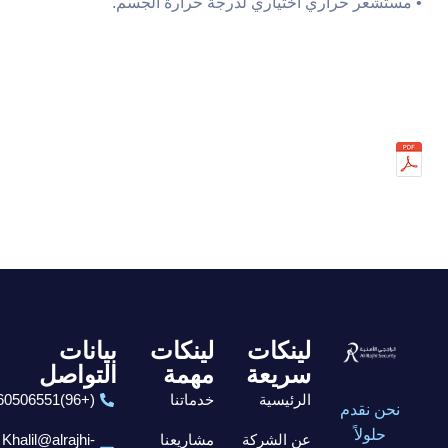
• مستشعر حراري اختياري لدرجة حرارة الجسم.
لينكات
لينكات
بيانات
سريعة
مهمة
التواصل
الرئيسية
خدماتنا
(+96)6560506551
نحن نقدم
حلولاً
عن الشركة
مشاريعنا
Khalil@alrajhi-