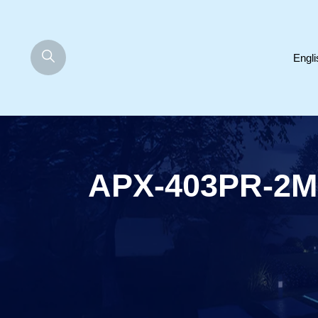
Engli
APX-403PR-2M RCA To JAC