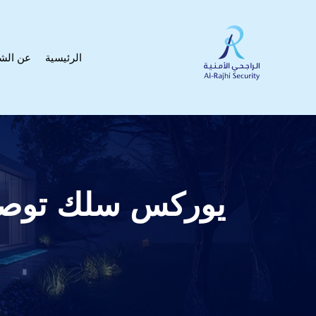
الرئيسية
عن الش
يوركس سلك توصيل أسود k To Jack