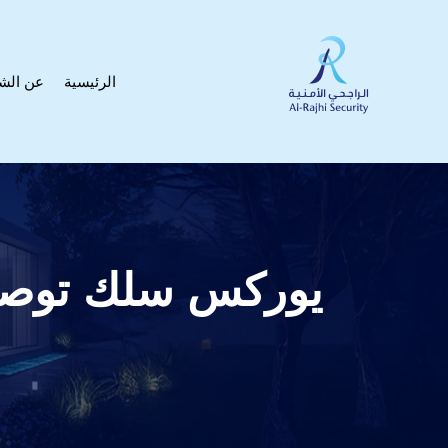
الرئيسية
عن الش
يوركس سلك توصيل أسود  To JACK