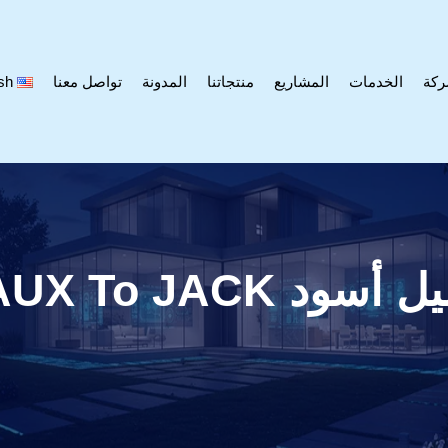
ركة
الخدمات
المشاريع
منتجاتنا
المدونة
تواصل معنا
sh
YX-362PR-3M AUX