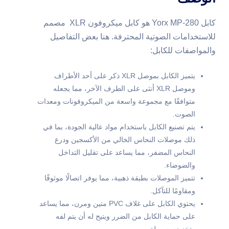
كابل Yorx MP-280 هو كابل ميكروفون XLR مصمم
للاستخدامات الصوتية المحترفة. هنا بعض التفاصيل
والمواصفات للكابل:
يتميز الكابل بموصل XLR ذكر على أحد الأطراف
وموصل XLR أنثى على الطرف الآخر، مما يجعله
متوافقًا مع مجموعة واسعة من الميكروفونات ومعدات
الصوت.
يتم تصنيع الكابل باستخدام مواد عالية الجودة، بما في
ذلك موصلات النحاس الخالي من الأكسجين ودرع
النحاس المضفر، مما يساعد على تقليل التداخل
والضوضاء.
تتميز الموصلات بطبقة ذهبية، مما يوفر اتصالًا موثوقًا
ومقاومًا للتآكل.
يحتوي الكابل على غلاف PVC متين ومرن، مما يساعد
على حماية الكابل من الضرر ويتيح له أن يتم لفه