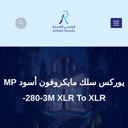
يوركس سلك مايكروفون أسود MP
-280-3M XLR To XLR