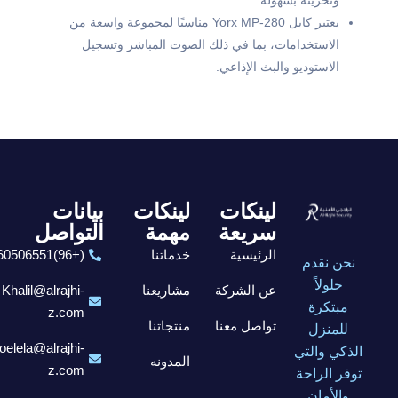
وتخزينه بسهولة.
يعتبر كابل Yorx MP-280 مناسبًا لمجموعة واسعة من
الاستخدامات، بما في ذلك الصوت المباشر وتسجيل
الاستوديو والبث الإذاعي.
لينكات
لينكات
بيانات
سريعة
مهمة
التواصل
الرئيسية
خدماتنا
(+96)6560506551
نحن نقدم
حلولاً
عن الشركة
مشاريعنا
Khalil@alrajhi-
مبتكرة
z.com
تواصل معنا
منتجاتنا
للمنزل
elela@alrajhi-
الذكي والتي
المدونه
z.com
توفر الراحة
والأمان