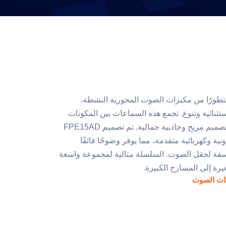
FPE من Yorx خطًا متطورًا من مكبرات الصوت المحورية النشطة،
نائية وتنوع. تجمع هذه السماعات بين المكونات
خفيفة الوزن وعالية الجودة مع تصميم مريح وجاذبية جمالية. تم تصميم FPE15AD
لكترونية وكهربائية متقدمة، مما يوفر وضوحًا فائقًا
 متسقة لحقل الصوت. السلسلة مثالية لمجموعة واسعة
رة إلى المسارح الكبيرة.
ت الصوت