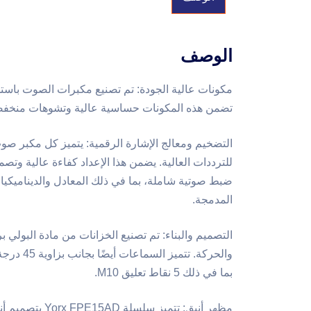
الوصف
مكونات عالية الجودة: تم تصنيع مكبرات الصوت باست
تضمن هذه المكونات حساسية عالية وتشوهات منخفضة
المدمجة.
التصميم والبناء: تم تصنيع الخزانات من مادة البولي ب
بما في ذلك 5 نقاط تعليق M10.
مظهر أنيق: تتميز سلسلة Yorx FPE15AD بتصميم أنيق وحديث مع عامل شكل مضغوط، مما يجعلها جذابة بصريًا وعملية.