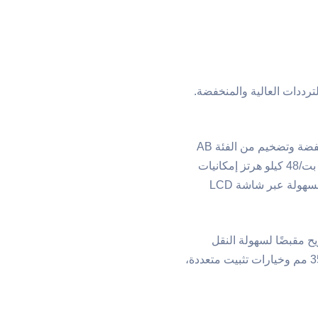
رددات العالية والمنخفضة.
التضخيم ومعالج الإشارة الرقمية: يتميز كل مكبر صوت بتصميم دائرة مكبرين ثنائيين، مع تضخيم من الفئة D للترددات المنخفضة وتضخيم من الفئة AB
للترددات العالية. يضمن هذا الإعداد كفاءة عالية وتصميمًا خفيف الوزن وأداءً مستقرًا. يوفر معالج الإشارة الرقمية المدمج 24 بت/48 كيلو هرتز إمكانيات
ضبط صوتية شاملة، بما في ذلك المعادل والديناميكيات والتقاطع والتأخير والتحكم في المستوى. يمكن إدارة هذه التعديلات بسهولة عبر شاشة LCD
يح مقبضًا لسهولة النقل
والحركة. تتميز السماعات أيضًا بجانب بزاوية 45 درجة لاستخدامها كشاشات عرض مسرحية ومجهزة بفتحات حامل مقاس 35 مم وخيارات تثبيت متعددة،