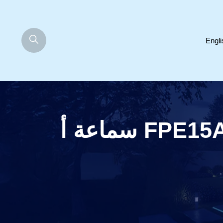
Engli
يوركس FPE15AD ’15” Coxial Active Speaker سماعة أ