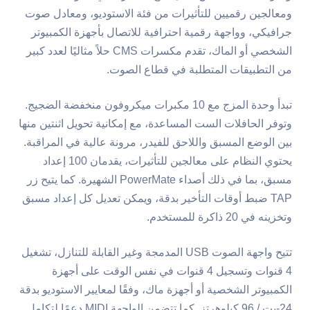
ومعالجين رقميين للتأثيرات من فئة الاستوديو، ومعادل صوت
جرافيكي، وواجهة رقمية احترافية للاتصال بأجهزة الكمبيوتر
الشخصي أو الماك، تقدم مكسرات CMS حلاً مثاليًا لعدد كبير
من التطبيقات المتطلبة في قطاع الصوت.
تبدأ وحدة المزج مع 10 مكبرات ميكروفون منخفضة الضجيج.
وتوفر الحافلات الست المساعدة، مع إمكانية تحويل اثنتين منها
بين الوضع المسبق واللاحق للفيدر، مرونة عالية في المراقبة.
يحتوي النظام على معالجين للتأثيرات، يقدمان 100 إعداد
مسبق، بما في ذلك أصداء PowerMate الشهيرة. كما يتيح زر
TAP ضبط أوقات التأخير بدقة، ويمكن تعديل كل إعداد مسبق
وتخزينه في 20 ذاكرة للمستخدم.
تتيح واجهة الصوت USB المدمجة وغير القابلة للتنازل، تشغيل
4 قنوات وتسجيل 4 قنوات في نفس الوقت على أجهزة
الكمبيوتر الشخصية أو أجهزة ماك، وفقًا لمعايير الاستوديو بدقة
24-بت / 96 كيلوهرتز. كما تتضمن الواجهة MIDI دعمًا لتكامل