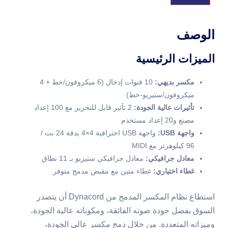
الوصف
الميزات الرئيسية
مكسر بديهي:
10 قنوات إدخال (6 ميكروفون/خط + 4
ميكروفون/ستيريو-خط)
تأثيرات عالية الجودة:
2 تأثير قابل للتحرير مع 100 إعداد
مصنع و20 إعداد مستخدم
واجهة USB:
واجهة USB احترافية 4×4 بدقة 24 بت /
96 كيلوهرتز مع MIDI
معادل جرافيكي:
معادل جرافيكي ستيريو بـ 11 نطاق
غطاء اختياري:
غطاء متين مع مقبض مدمج متوفر
استطاع نظام المكسر المدمج من Dynacord أن يتصدر
السوق بفضل جودة صوته الفائقة، ومكوناته عالية الجودة،
وميزاته المتعددة. من خلال دمج مكسر عالي الجودة،