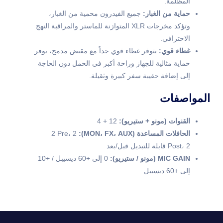
المظلمة.
حماية من الغبار:
جميع الفيدرون محمية من الغبار،
وتؤكد مخرجات XLR المتوازنة للماستر والمراقبة النهج
الاحترافي.
غطاء قوي:
يتوفر غطاء قوي جداً مع مقبض مدمج، يوفر
حماية مثالية للجهاز وراحة أكبر في الحمل دون الحاجة
إلى إضافة حقيبة سفر كبيرة وثقيلة.
المواصفات
القنوات (مونو + ستيريو):
12 + 4
الحافلات المساعدة (MON، FX، AUX):
2 Pre، 2
Post، 2 قابلة للتبديل قبل/بعد
MIC GAIN (مونو / ستيريو):
0 إلى +60 ديسيبل / +10
إلى +60 ديسيبل