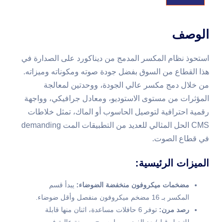
الوصف
استحوذ نظام المكسر المدمج من ديناكورد على الصدارة في
هذا القطاع من السوق بفضل جودة صوته ومكوناته وميزاته.
من خلال دمج مكسر عالي الجودة، ووحدتين لمعالجة
المؤثرات من مستوى الاستوديو، ومعادل جرافيكي، وواجهة
رقمية احترافية لتوصيل الحاسوب أو الماك، تمثل خلاطات
CMS الحل المثالي للعديد من التطبيقات المت demanding
في قطاع الصوت.
الميزات الرئيسية:
مضخمات ميكروفون منخفضة الضوضاء:
يبدأ قسم
المكسر بـ 16 مضخم ميكروفون منفصل وأقل ضوضاء.
رصد مرن:
توفر 6 حافلات مساعدة، اثنان منها قابلة
للتبديل قبل/بعد الفيدر، مما يسمح بمرونة عالية في