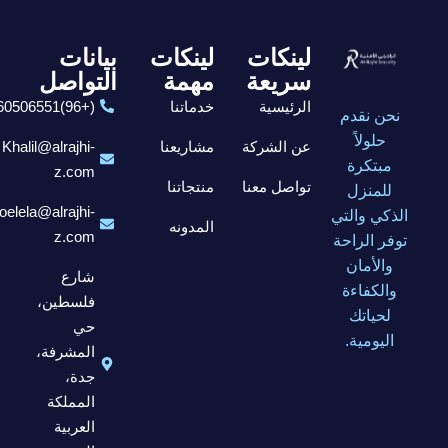
لينكات
لينكات
بيانات
سريعة
مهمة
التواصل
الرئيسية
خدماتنا
(+96)6560506551
نحن نقدم
حلولاً
عن الشركة
مشاريعنا
Khalil@alrajhi-
مبتكرة
z.com
تواصل معنا
منتجاتنا
للمنزل
elela@alrajhi-
الذكي والتي
المدونه
z.com
توفر الراحة
والأمان
شارع
والكفاءة
فلسطين،
لحياتك
حي
اليومية.
المشرفة،
جدة،
المملكة
العربية