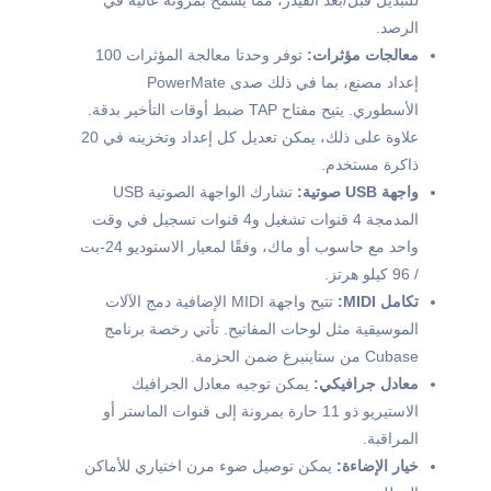
الرصد.
معالجات مؤثرات:
توفر وحدتا معالجة المؤثرات 100
إعداد مصنع، بما في ذلك صدى PowerMate
الأسطوري. يتيح مفتاح TAP ضبط أوقات التأخير بدقة.
علاوة على ذلك، يمكن تعديل كل إعداد وتخزينه في 20
ذاكرة مستخدم.
واجهة USB صوتية:
تشارك الواجهة الصوتية USB
المدمجة 4 قنوات تشغيل و4 قنوات تسجيل في وقت
واحد مع حاسوب أو ماك، وفقًا لمعيار الاستوديو 24-بت
/ 96 كيلو هرتز.
تكامل MIDI:
تتيح واجهة MIDI الإضافية دمج الآلات
الموسيقية مثل لوحات المفاتيح. تأتي رخصة برنامج
Cubase من ستاينبرغ ضمن الحزمة.
معادل جرافيكي:
يمكن توجيه معادل الجرافيك
الاستيريو ذو 11 حارة بمرونة إلى قنوات الماستر أو
المراقبة.
خيار الإضاءة:
يمكن توصيل ضوء مرن اختياري للأماكن