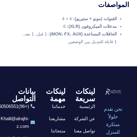
المواصفات
القنوات (مونو + ستيريو):
4 + 4
مدخلات الميكروفون (XLR):
6
الحافلات المساعدة (MON، FX، AUX):
1 قبل، 1 بعد،
1 قابلة للتبديل بين الوضعين
لينكات
لينكات
بيانات
سريعة
مهمة
التواصل
الرئيسية
خدماتنا
(+96)6560506551
نحن نقدم
حلولاً
عن الشركة
مشاريعنا
Khalil@alrajhi-
مبتكرة
z.com
تواصل معنا
منتجاتنا
للمنزل