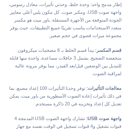
إطار مدمج واحد: وحدة خلط، وحدتي تأثيرات، معادل رسومي،
واجهة صوت USB، ومكبر صوت. كل مكون يلبي أعلى معايير
الجودة المتوقعة من الأجهزة المستقلة. باور ميت هو مكسر
متعدد الاستخدامات يناسب تقريبًا جميع التطبيقات، حيث يوفر
مجموعة ميزات قصوى في حجم صغير.
قسم المكسر:
يبدأ قسم الخلط بـ 6 مضخمات ميكروفون
منخفضة الضجيج. يشمل 3 حافلات مساعدة، واحدة منها قابلة
للتبديل بين الوضعين قبل/بعد الفيدر، مما يوفر مرونة عالية
لمراقبة الصوت.
معالجات التأثيرات:
توفر وحدتا التأثيرات 100 إعداد مصنع، بما
في ذلك تأثيرات إعادة الصوت الأسطورية من باور ميت. يمكن
تعديل كل إعداد وتخزينه في 20 ذاكرة مستخدم.
واجهة صوت USB:
تشارك واجهة الصوت USB المدمجة 4
قنوات تشغيل و4 قنوات تسجيل في الوقت نفسه مع جهاز