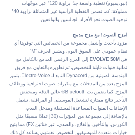
(نيوديميوم) تغطية واسعة جدًا بزاوية 120° عبر موجِّهات
مملوكة؛ كما تضمن التغطية الرأسية غير المتماثلة بزاوية 40°
توجيه الصوت نحو الأفراد الجالسين والواقفين.
امزج الصوت! مع مزج مدمج
مزود بأحدث وأشمل مجموعة من الخصائص التي توفرها أي
نظام عمودي على السوق اليوم، ويشير الحرف “M”
في
EVOLVE 50M
إلى المزج الرقمي المدمج بالكامل مع
ثمانية قنوات قابلة للتخصيص. تم تطويره بالتعاون مع فريق
الهندسة الصوتية من Dynacord التابع لـ Electro-Voice. يتميز
المزج بعدد من المدخلات مع مكبرات صوت احترافية ووظائف
المزج. كما يضمن بث Bluetooth® عالي الدقة ومنخفض
التأخير نتائج ممتازة لتشغيل الموسيقى أو المرافقة. تشمل
الإضافات القنوات المساعدة المستقلة ومدخل القدم،
بالإضافة إلى مجموعة من المؤثرات (30 إعدادًا مسبقًا مثل
الكورس، والتأخير، والفلاج، والصدى، عبر قناتين FX) مما يتيح
خيارات متعددة للموسيقيين لتخصيص نغمتهم. يساعد كل ذلك