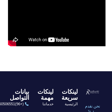
لينكات
لينكات
بيانات
سريعة
مهمة
التواصل
الرئيسية
خدماتنا
(+96)6560506551
نحن نقدم