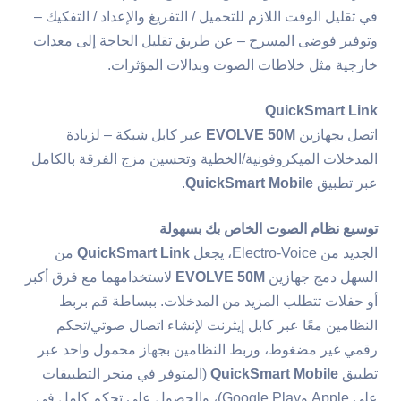
في تقليل الوقت اللازم للتحميل / التفريغ والإعداد / التفكيك –
وتوفير فوضى المسرح – عن طريق تقليل الحاجة إلى معدات
خارجية مثل خلاطات الصوت وبدالات المؤثرات.
QuickSmart Link
اتصل بجهازين
EVOLVE 50M
عبر كابل شبكة – لزيادة
المدخلات الميكروفونية/الخطية وتحسين مزج الفرقة بالكامل
عبر تطبيق
QuickSmart Mobile
.
توسيع نظام الصوت الخاص بك بسهولة
الجديد من Electro-Voice، يجعل
QuickSmart Link
من
السهل دمج جهازين
EVOLVE 50M
لاستخدامهما مع فرق أكبر
أو حفلات تتطلب المزيد من المدخلات. ببساطة قم بربط
النظامين معًا عبر كابل إيثرنت لإنشاء اتصال صوتي/تحكم
رقمي غير مضغوط، وربط النظامين بجهاز محمول واحد عبر
تطبيق
QuickSmart Mobile
(المتوفر في متجر التطبيقات
على Apple وGoogle Play)، والحصول على تحكم كامل في