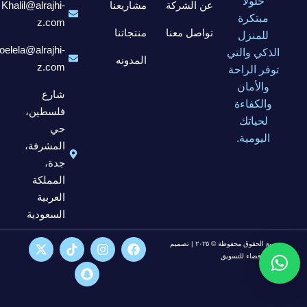
حلولاً
عن الشركة
مشاريعنا
Khalil@alrajhi-
مبتكرة
z.com
تواصل معنا
منتجاتنا
للمنزل
elela@alrajhi-
الذكي والتي
المدونه
z.com
توفر الراحة
والأمان
شارع
والكفاءة
فلسطين،
لحياتك
حي
اليومية.
المشرفة،
جدة،
المملكة
العربية
السعودية
جميع الحقوق محفوظة © ٢٠٢٥ | تصميم
شركة فضاء للتسويق