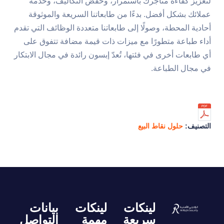
لتعزيز كفاءة متاجرك باستمرار، وخفض التكاليف، وخدمة
عملائك بشكل أفضل. بدءًا من طابعاتنا السريعة والموثوقة
أحادية المحطة، وصولًا إلى طابعاتنا متعددة الوظائف التي تقدم
أداء طباعة متطورًا مع ميزات ذات قيمة مضافة تتفوق على
أي طابعات أخرى في فئتها، تُعدّ إبسون رائدة في مجال الابتكار
في مجال الطباعة.
التصنيف:
حلول نقاط البيع
لينكات
لينكات
بيانات
سريعة
مهمة
التواصل