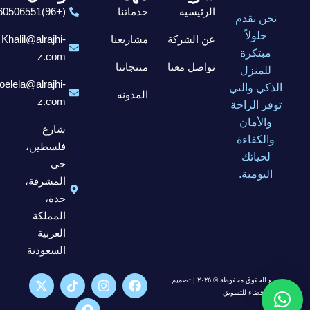
الرئيسية
خدماتنا
(+96)6560506551
نحن نقدم
حلولاً
عن الشركة
مشاريعنا
Khalil@alrajhi-
مبتكرة
z.com
تواصل معنا
منتجاتنا
للمنزل
elela@alrajhi-
الذكي والتي
المدونه
z.com
توفر الراحة
والأمان
شارع
والكفاءة
فلسطين،
لحياتك
حي
اليومية.
المشرفة،
جدة،
المملكة
العربية
السعودية
جميع الحقوق محفوظة © ٢٠٢٥ | تصميم
شركة فضاء للتسويق