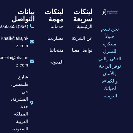
لينكات
لينكات
بيانات
سريعة
مهمة
التواصل
الرئيسية
خدماتنا
(+96)6560506551
نحن نقدم
حلولاً
عن الشركة
مشاريعنا
Khalil@alrajhi-
مبتكرة
z.com
تواصل معنا
منتجاتنا
للمنزل
elela@alrajhi-
الذكي والتي
المدونه
z.com
توفر الراحة
والأمان
شارع
والكفاءة
فلسطين،
لحياتك
حي
اليومية.
المشرفة،
جدة،
المملكة
العربية
السعودية