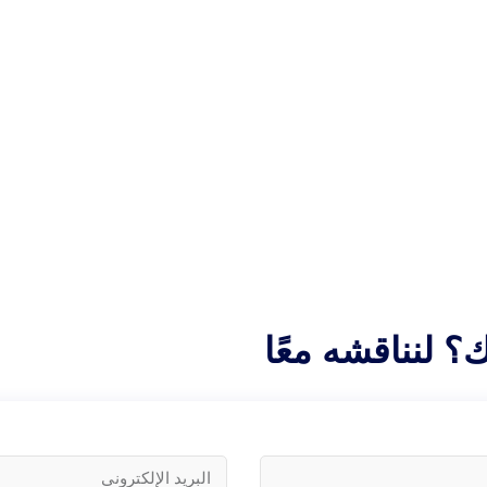
 لنناقشه معًا