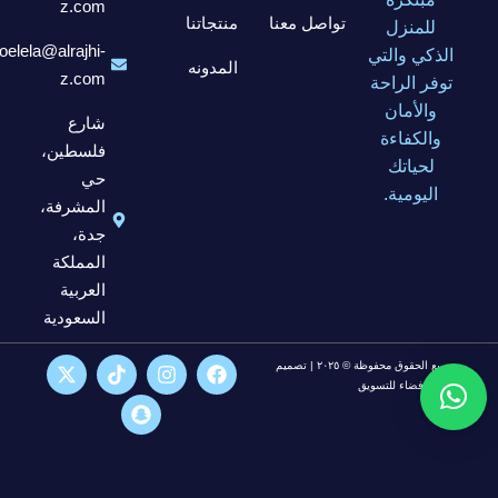
z.com
تواصل معنا
منتجاتنا
للمنزل
elela@alrajhi-
الذكي والتي
المدونه
z.com
توفر الراحة
والأمان
شارع
والكفاءة
فلسطين،
لحياتك
حي
اليومية.
المشرفة،
جدة،
المملكة
العربية
السعودية
جميع الحقوق محفوظة © ٢٠٢٥ | تصميم
شركة فضاء للتسويق