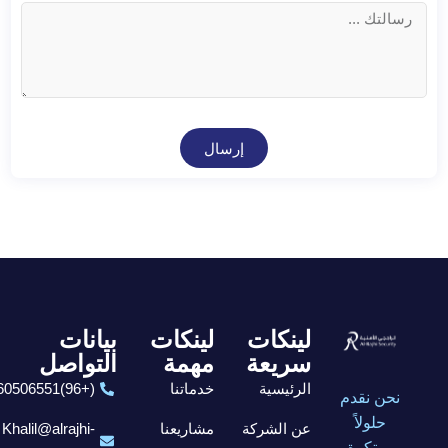
إرسال
لينكات
لينكات
بيانات
سريعة
مهمة
التواصل
الرئيسية
خدماتنا
(+96)6560506551
نحن نقدم
حلولاً
عن الشركة
مشاريعنا
Khalil@alrajhi-
مبتكرة