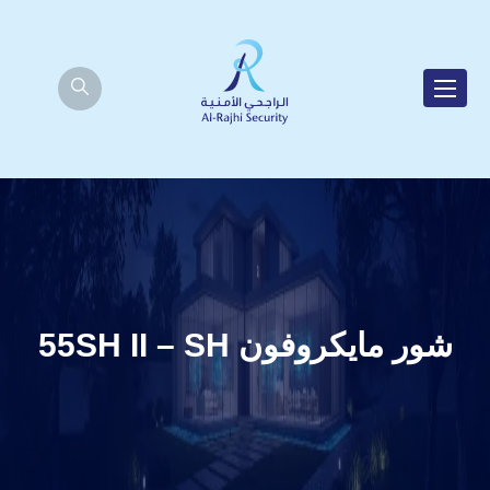
شور مايكروفون 55SH II – SH