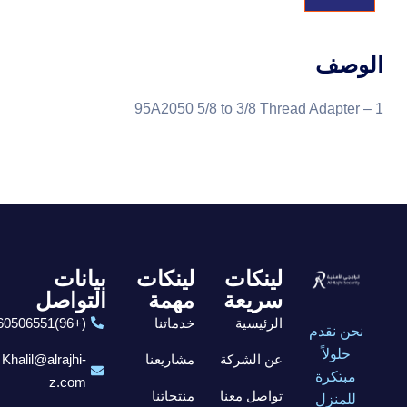
الوصف
1 – 95A2050 5/8 to 3/8 Thread Adapter
لينكات
لينكات
بيانات
سريعة
مهمة
التواصل
الرئيسية
خدماتنا
(+96)6560506551
نحن نقدم
حلولاً
عن الشركة
مشاريعنا
Khalil@alrajhi-
مبتكرة
z.com
تواصل معنا
منتجاتنا
للمنزل